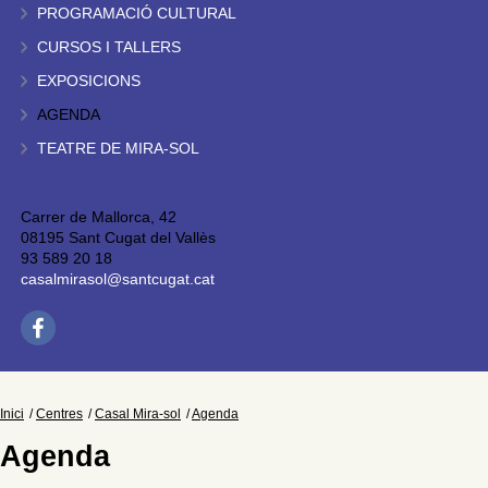
PROGRAMACIÓ CULTURAL
CURSOS I TALLERS
EXPOSICIONS
AGENDA
TEATRE DE MIRA-SOL
Carrer de Mallorca, 42
08195 Sant Cugat del Vallès
93 589 20 18
casalmirasol@santcugat.cat
Inici
Centres
Casal Mira-sol
Agenda
Agenda