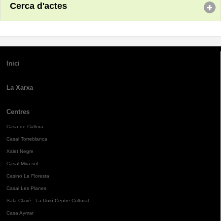
Cerca d'actes
Inici
La Xarxa
Centres
Casa de Cultura
Casal Torreblanca
Xalet Negre
Casal Mira-sol
Casino La Floresta
Casal Les Planes
Sala Clavé - La Unió Centre Cultural
Casa Aymat