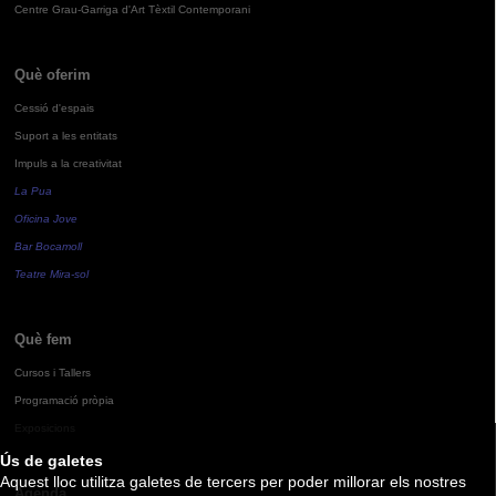
Centre Grau-Garriga d'Art Tèxtil Contemporani
Què oferim
Cessió d'espais
Suport a les entitats
Impuls a la creativitat
La Pua
Oficina Jove
Bar Bocamoll
Teatre Mira-sol
Què fem
Cursos i Tallers
Programació pròpia
Exposicions
Ús de galetes
Aquest lloc utilitza galetes de tercers per poder millorar els nostres
Agenda