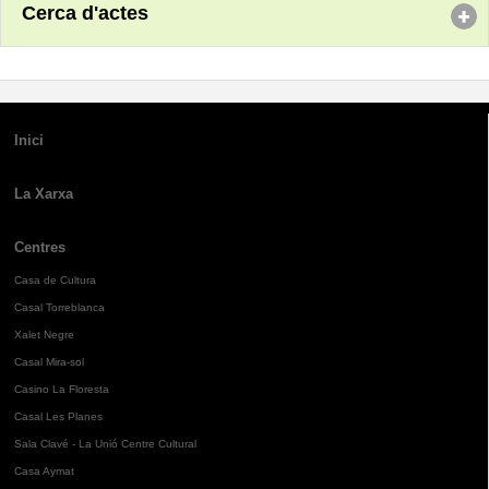
Cerca d'actes
Inici
La Xarxa
Centres
Casa de Cultura
Casal Torreblanca
Xalet Negre
Casal Mira-sol
Casino La Floresta
Casal Les Planes
Sala Clavé - La Unió Centre Cultural
Casa Aymat