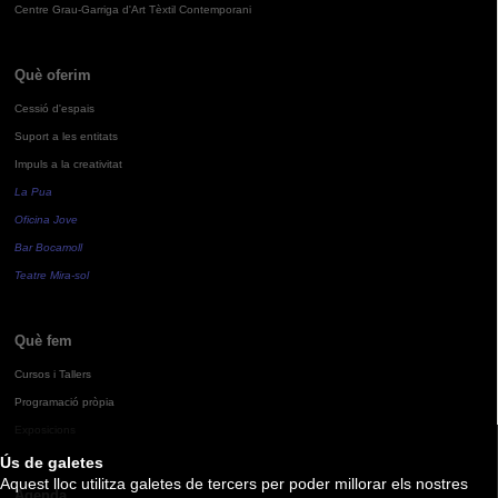
Centre Grau-Garriga d'Art Tèxtil Contemporani
Què oferim
Cessió d'espais
Suport a les entitats
Impuls a la creativitat
La Pua
Oficina Jove
Bar Bocamoll
Teatre Mira-sol
Què fem
Cursos i Tallers
Programació pròpia
Exposicions
Ús de galetes
Aquest lloc utilitza galetes de tercers per poder millorar els nostres
Agenda