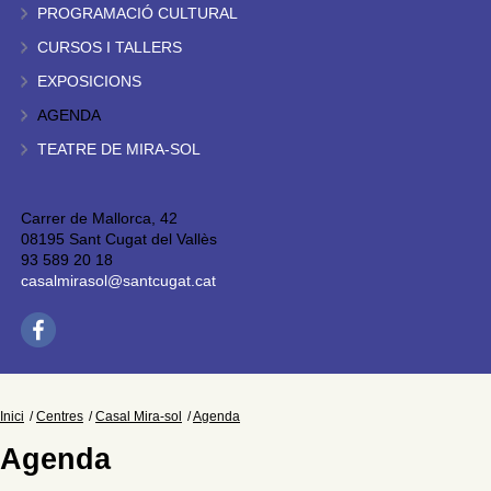
PROGRAMACIÓ CULTURAL
CURSOS I TALLERS
EXPOSICIONS
AGENDA
TEATRE DE MIRA-SOL
Carrer de Mallorca, 42
08195 Sant Cugat del Vallès
93 589 20 18
casalmirasol@santcugat.cat
Inici
Centres
Casal Mira-sol
Agenda
Agenda