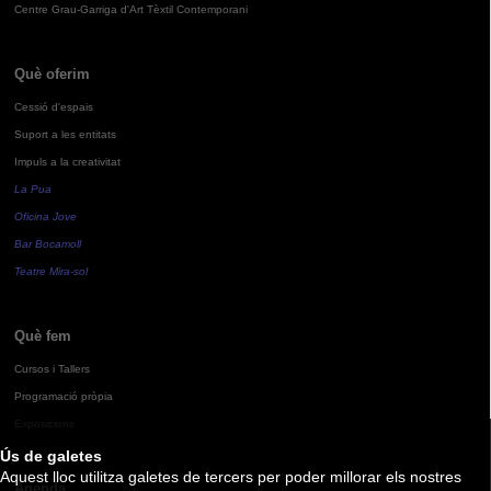
Centre Grau-Garriga d'Art Tèxtil Contemporani
Què oferim
Cessió d'espais
Suport a les entitats
Impuls a la creativitat
La Pua
Oficina Jove
Bar Bocamoll
Teatre Mira-sol
Què fem
Cursos i Tallers
Programació pròpia
Exposicions
Ús de galetes
Aquest lloc utilitza galetes de tercers per poder millorar els nostres
Agenda