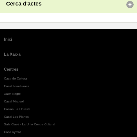
Cerca d'actes
Inici
La Xarxa
Centres
Casa de Cultura
Casal Torreblanca
Xalet Negre
Casal Mira-sol
Casino La Floresta
Casal Les Planes
Sala Clavé - La Unió Centre Cultural
Casa Aymat