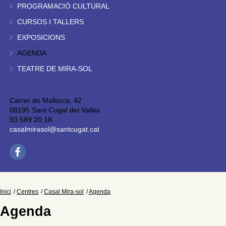
PROGRAMACIÓ CULTURAL
CURSOS I TALLERS
EXPOSICIONS
AGENDA
TEATRE DE MIRA-SOL
Carrer de Mallorca, 42
08195 Sant Cugat del Vallès
93 589 20 18
casalmirasol@santcugat.cat
Inici
Centres
Casal Mira-sol
Agenda
Agenda