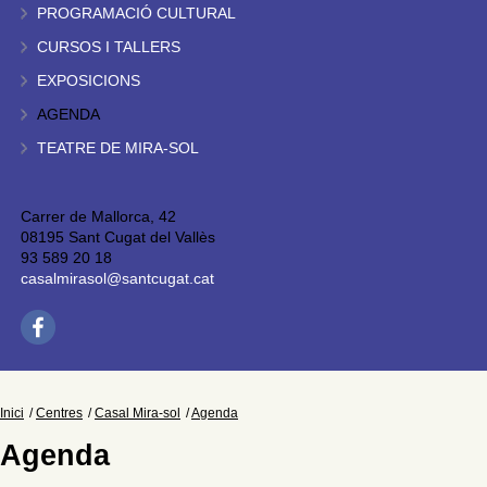
PROGRAMACIÓ CULTURAL
CURSOS I TALLERS
EXPOSICIONS
AGENDA
TEATRE DE MIRA-SOL
Carrer de Mallorca, 42
08195 Sant Cugat del Vallès
93 589 20 18
casalmirasol@santcugat.cat
Inici
Centres
Casal Mira-sol
Agenda
Agenda