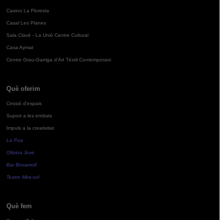
Casino La Floresta
Casal Les Planes
Sala Clavé - La Unió Centre Cultural
Casa Aymat
Centre Grau-Garriga d'Art Tèxtil Contemporani
Què oferim
Cessió d'espais
Suport a les entitats
Impuls a la creativitat
La Pua
Oficina Jove
Bar Bocamoll
Teatre Mira-sol
Què fem