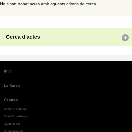
No s'han trobat actes amb aquests criteris de cerca
Cerca d'actes
Inici
La Xarxa
Centres
Casa de Cultura
Casal Torreblanca
Xalet Negre
Casal Mira-sol