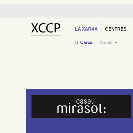
LA XARXA
CENTRES
Cerca
Català