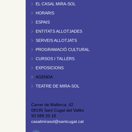
EL CASAL MIRA-SOL
HORARIS
ESPAIS
ENTITATS ALLOTJADES
SERVEIS ALLOTJATS
PROGRAMACIÓ CULTURAL
CURSOS I TALLERS
EXPOSICIONS
AGENDA
TEATRE DE MIRA-SOL
Carrer de Mallorca, 42
08195 Sant Cugat del Vallès
93 589 20 18
casalmirasol@santcugat.cat