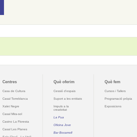
Centres
Què oferim
Què fem
Casa de Cultura
Cessió d'espais
Cursos i Tallers
Casal Torreblanca
Suport a les entitats
Programació pròpia
Xalet Negre
Impuls a la
Exposicions
creativitat
Casal Mira-sol
La Pua
Casino La Floresta
Oficina Jove
Casal Les Planes
Bar Bocamoll
Sala Clavé - La Unió