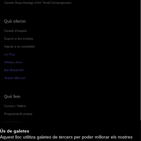
Centre Grau-Garriga d'Art Tèxtil Contemporani
Què oferim
Cessió d'espais
Suport a les entitats
Impuls a la creativitat
La Pua
Oficina Jove
Bar Bocamoll
Teatre Mira-sol
Què fem
Cursos i Tallers
Programació pròpia
Exposicions
Ús de galetes
Aquest lloc utilitza galetes de tercers per poder millorar els nostres
Agenda