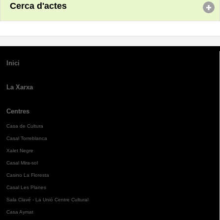
Cerca d'actes
Inici
La Xarxa
Centres
Casa de Cultura
Casal Torreblanca
Xalet Negre
Casal Mira-sol
Casino La Floresta
Casal Les Planes
Sala Clavé - La Unió Centre Cultural
Casa Aymat