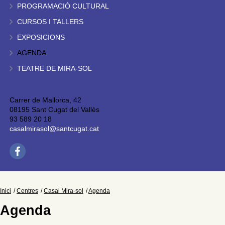
PROGRAMACIÓ CULTURAL
CURSOS I TALLERS
EXPOSICIONS
AGENDA
TEATRE DE MIRA-SOL
Carrer de Mallorca, 42
08195 Sant Cugat del Vallès
93 589 20 18
casalmirasol@santcugat.cat
Inici
Centres
Casal Mira-sol
Agenda
Agenda