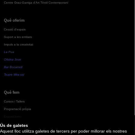
Centre Grau-Garriga d'Art Tèxtil Contemporani
Què oferim
Cessió d'espais
Suport a les entitats
Impuls a la creativitat
La Pua
Oficina Jove
Bar Bocamoll
Teatre Mira-sol
Què fem
Cursos i Tallers
Programació pròpia
Exposicions
Ús de galetes
Aquest lloc utilitza galetes de tercers per poder millorar els nostres
Agenda