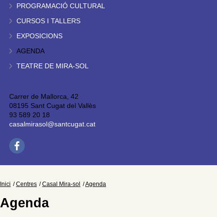
PROGRAMACIÓ CULTURAL
CURSOS I TALLERS
EXPOSICIONS
AGENDA
TEATRE DE MIRA-SOL
Carrer de Mallorca, 42
08195 Sant Cugat del Vallès
93 589 20 18
casalmirasol@santcugat.cat
Inici
Centres
Casal Mira-sol
Agenda
Agenda