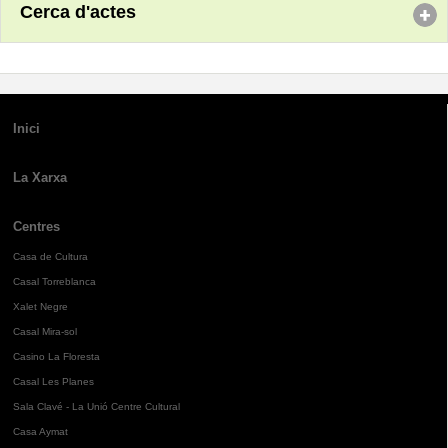
Cerca d'actes
Inici
La Xarxa
Centres
Casa de Cultura
Casal Torreblanca
Xalet Negre
Casal Mira-sol
Casino La Floresta
Casal Les Planes
Sala Clavé - La Unió Centre Cultural
Casa Aymat