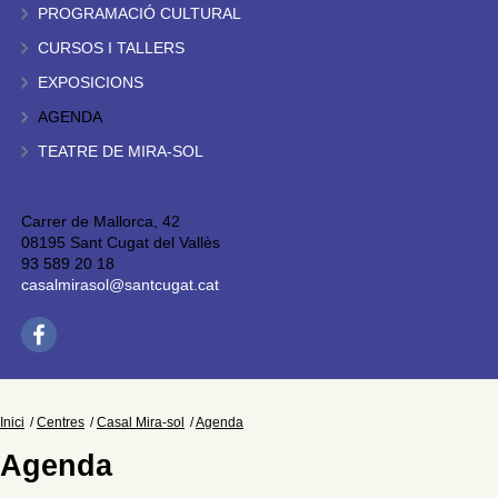
PROGRAMACIÓ CULTURAL
CURSOS I TALLERS
EXPOSICIONS
AGENDA
TEATRE DE MIRA-SOL
Carrer de Mallorca, 42
08195 Sant Cugat del Vallès
93 589 20 18
casalmirasol@santcugat.cat
Inici
Centres
Casal Mira-sol
Agenda
Agenda