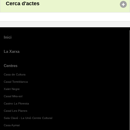
Cerca d'actes
Inici
La Xarxa
Centres
Casa de Cultura
Casal Torreblanca
Xalet Negre
Casal Mira-sol
Casino La Floresta
Casal Les Planes
Sala Clavé - La Unió Centre Cultural
Casa Aymat