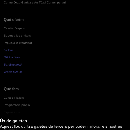
Centre Grau-Garriga d'Art Tèxtil Contemporani
Què oferim
Cessió d'espais
Suport a les entitats
Impuls a la creativitat
La Pua
Oficina Jove
Bar Bocamoll
Teatre Mira-sol
Què fem
Cursos i Tallers
Programació pròpia
Exposicions
Ús de galetes
Aquest lloc utilitza galetes de tercers per poder millorar els nostres
Agenda