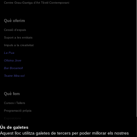
Centre Grau-Garriga d'Art Tèxtil Contemporani
Què oferim
Cessió d'espais
Suport a les entitats
Impuls a la creativitat
La Pua
Oficina Jove
Bar Bocamoll
Teatre Mira-sol
Què fem
Cursos i Tallers
Programació pròpia
Exposicions
Ús de galetes
Aquest lloc utilitza galetes de tercers per poder millorar els nostres
Agenda