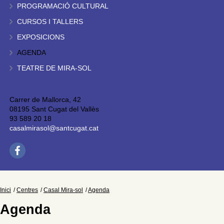
PROGRAMACIÓ CULTURAL
CURSOS I TALLERS
EXPOSICIONS
AGENDA
TEATRE DE MIRA-SOL
Carrer de Mallorca, 42
08195 Sant Cugat del Vallès
93 589 20 18
casalmirasol@santcugat.cat
Inici
Centres
Casal Mira-sol
Agenda
Agenda