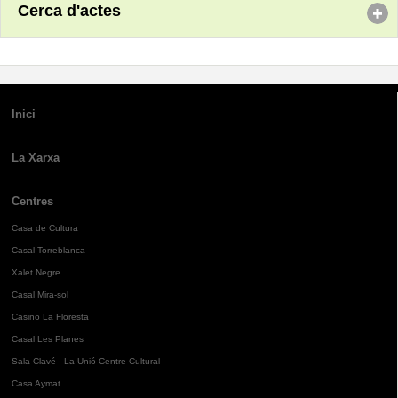
Cerca d'actes
Inici
La Xarxa
Centres
Casa de Cultura
Casal Torreblanca
Xalet Negre
Casal Mira-sol
Casino La Floresta
Casal Les Planes
Sala Clavé - La Unió Centre Cultural
Casa Aymat