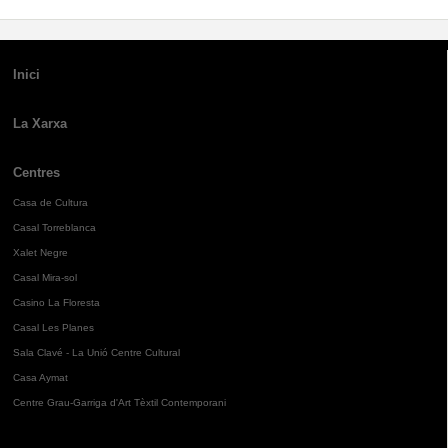
Inici
La Xarxa
Centres
Casa de Cultura
Casal Torreblanca
Xalet Negre
Casal Mira-sol
Casino La Floresta
Casal Les Planes
Sala Clavé - La Unió Centre Cultural
Casa Aymat
Centre Grau-Garriga d'Art Tèxtil Contemporani