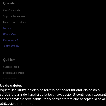
Què oferim
Cessió d'espais
Suport a les entitats
Impuls a la creativitat
La Pua
Oficina Jove
Bar Bocamoll
Teatre Mira-sol
Què fem
Cursos i Tallers
Programació pròpia
Exposicions
Ús de galetes
Aquest lloc utilitza galetes de tercers per poder millorar els nostres
Agenda
serveis a partir de l'anàlisi de la teva navegació. Si continues navegant
sense canviar la teva configuració considerarem que acceptes la seva
utilització.
CURSOS I TALLERS