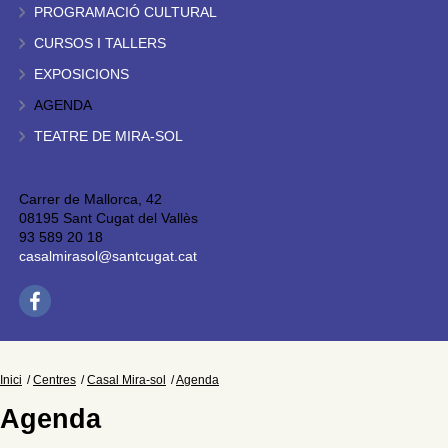
PROGRAMACIÓ CULTURAL
CURSOS I TALLERS
EXPOSICIONS
AGENDA
TEATRE DE MIRA-SOL
Carrer de Mallorca, 42
08195 Sant Cugat del Vallès
93 589 20 18
casalmirasol@santcugat.cat
Inici
Centres
Casal Mira-sol
Agenda
Agenda