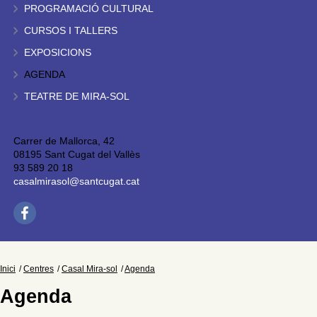
PROGRAMACIÓ CULTURAL
CURSOS I TALLERS
EXPOSICIONS
AGENDA
TEATRE DE MIRA-SOL
Carrer de Mallorca, 42
08195 Sant Cugat del Vallès
93 589 20 18
casalmirasol@santcugat.cat
Inici
Centres
Casal Mira-sol
Agenda
Agenda