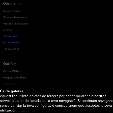
Què oferim
Cessió d'espais
Suport a les entitats
Impuls a la creativitat
La Pua
Oficina Jove
Bar Bocamoll
Teatre Mira-sol
Què fem
Cursos i Tallers
Programació pròpia
Exposicions
Ús de galetes
Aquest lloc utilitza galetes de tercers per poder millorar els nostres
Agenda
serveis a partir de l'anàlisi de la teva navegació. Si continues navegant
sense canviar la teva configuració considerarem que acceptes la seva
utilització.
CURSOS I TALLERS