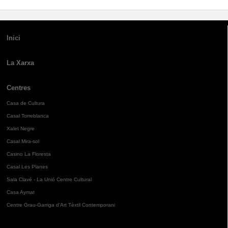
Inici
La Xarxa
Centres
Casa de Cultura
Casal Torreblanca
Xalet Negre
Casal Mira-sol
Casino La Floresta
Casal Les Planes
Sala Clavé - La Unió Centre Cultural
Casa Aymat
Centre Grau-Garriga d'Art Tèxtil Contemporani