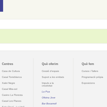
Centres
Què oferim
Què fem
Casa de Cultura
Cessió d'espais
Cursos i Tallers
Casal Torreblanca
Suport a les entitats
Programació pròpia
Xalet Negre
Impuls a la
Exposicions
creativitat
Casal Mira-sol
La Pua
Casino La Floresta
Oficina Jove
Casal Les Planes
Bar Bocamoll
Sala Clavé - La Unió