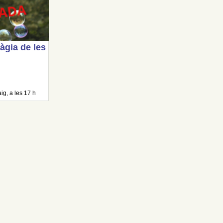
gia de les
g, a les 17 h