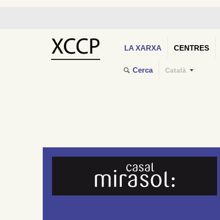
LA XARXA
CENTRES
Cerca
Català