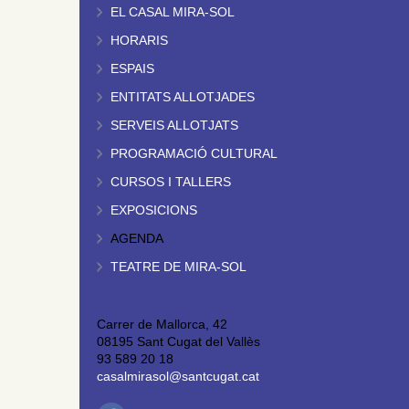
EL CASAL MIRA-SOL
HORARIS
ESPAIS
ENTITATS ALLOTJADES
SERVEIS ALLOTJATS
PROGRAMACIÓ CULTURAL
CURSOS I TALLERS
EXPOSICIONS
AGENDA
TEATRE DE MIRA-SOL
Carrer de Mallorca, 42
08195 Sant Cugat del Vallès
93 589 20 18
casalmirasol@santcugat.cat