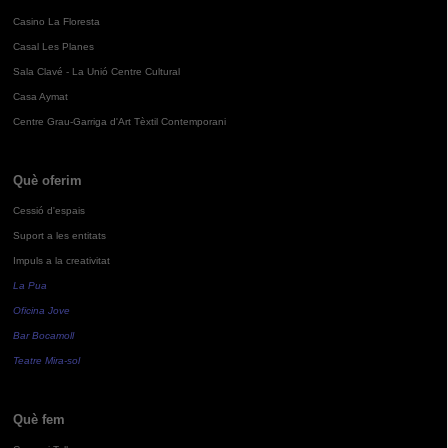
Casino La Floresta
Casal Les Planes
Sala Clavé - La Unió Centre Cultural
Casa Aymat
Centre Grau-Garriga d'Art Tèxtil Contemporani
Què oferim
Cessió d'espais
Suport a les entitats
Impuls a la creativitat
La Pua
Oficina Jove
Bar Bocamoll
Teatre Mira-sol
Què fem