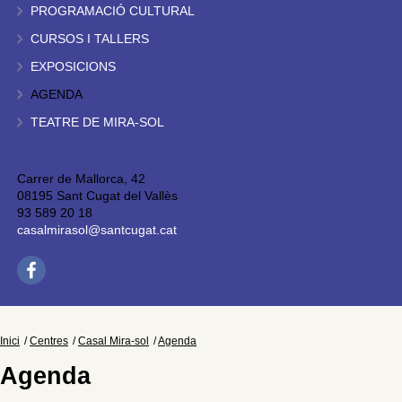
PROGRAMACIÓ CULTURAL
CURSOS I TALLERS
EXPOSICIONS
AGENDA
TEATRE DE MIRA-SOL
Carrer de Mallorca, 42
08195 Sant Cugat del Vallès
93 589 20 18
casalmirasol@santcugat.cat
Inici
Centres
Casal Mira-sol
Agenda
Agenda