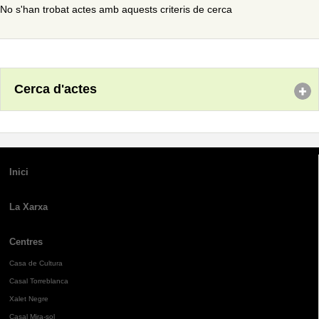
No s'han trobat actes amb aquests criteris de cerca
Cerca d'actes
Inici
La Xarxa
Centres
Casa de Cultura
Casal Torreblanca
Xalet Negre
Casal Mira-sol