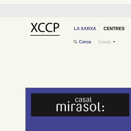
LA XARXA
CENTRES
Cerca
Català