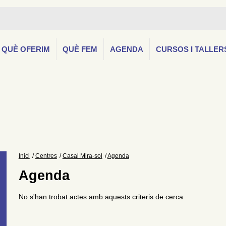
QUÈ OFERIM
QUÈ FEM
AGENDA
CURSOS I TALLER
Inici
Centres
Casal Mira-sol
Agenda
Agenda
No s'han trobat actes amb aquests criteris de cerca