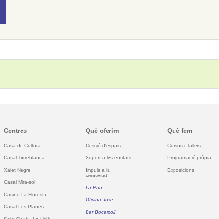
Centres
Què oferim
Què fem
Casa de Cultura
Cessió d'espais
Cursos i Tallers
Casal Torreblanca
Suport a les entitats
Programació pròpia
Xalet Negre
Impuls a la
Exposicions
creativitat
Casal Mira-sol
La Pua
Casino La Floresta
Oficina Jove
Casal Les Planes
Bar Bocamoll
Sala Clavé - La Unió