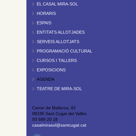
EL CASAL MIRA-SOL
HORARIS
ESPAIS
ENTITATS ALLOTJADES
SERVEIS ALLOTJATS
PROGRAMACIÓ CULTURAL
CURSOS I TALLERS
EXPOSICIONS
AGENDA
TEATRE DE MIRA-SOL
Carrer de Mallorca, 42
08195 Sant Cugat del Vallès
93 589 20 18
casalmirasol@santcugat.cat