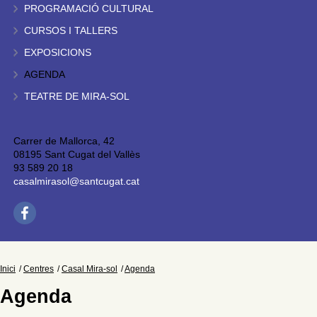
PROGRAMACIÓ CULTURAL
CURSOS I TALLERS
EXPOSICIONS
AGENDA
TEATRE DE MIRA-SOL
Carrer de Mallorca, 42
08195 Sant Cugat del Vallès
93 589 20 18
casalmirasol@santcugat.cat
Inici
Centres
Casal Mira-sol
Agenda
Agenda