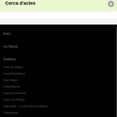
Cerca d'actes
Inici
La Xarxa
Centres
Casa de Cultura
Casal Torreblanca
Xalet Negre
Casal Mira-sol
Casino La Floresta
Casal Les Planes
Sala Clavé - La Unió Centre Cultural
Casa Aymat