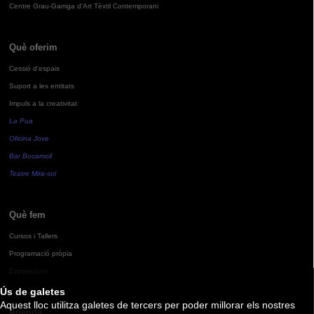
Centre Grau-Garriga d'Art Tèxtil Contemporani
Què oferim
Cessió d'espais
Suport a les entitats
Impuls a la creativitat
La Pua
Oficina Jove
Bar Bocamoll
Teatre Mira-sol
Què fem
Cursos i Tallers
Programació pròpia
Exposicions
Ús de galetes
Aquest lloc utilitza galetes de tercers per poder millorar els nostres
Agenda