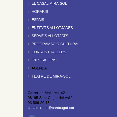
EL CASAL MIRA-SOL
HORARIS
ESPAIS
ENTITATS ALLOTJADES
SERVEIS ALLOTJATS
PROGRAMACIÓ CULTURAL
CURSOS I TALLERS
EXPOSICIONS
AGENDA
TEATRE DE MIRA-SOL
Carrer de Mallorca, 42
08195 Sant Cugat del Vallès
93 589 20 18
casalmirasol@santcugat.cat