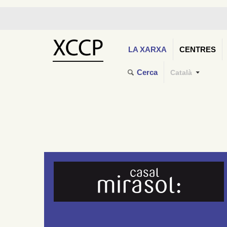
LA XARXA
CENTRES
Cerca
Català