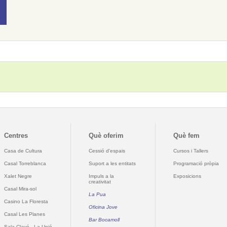
Centres
Què oferim
Què fem
Casa de Cultura
Cessió d'espais
Cursos i Tallers
Casal Torreblanca
Suport a les entitats
Programació pròpia
Xalet Negre
Impuls a la
Exposicions
creativitat
Casal Mira-sol
La Pua
Casino La Floresta
Oficina Jove
Casal Les Planes
Bar Bocamoll
Sala Clavé - La Unió