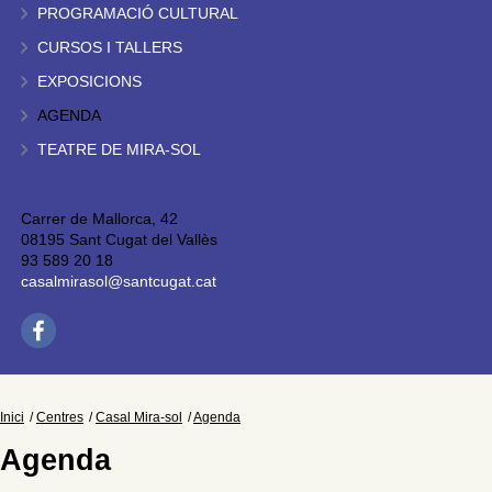
PROGRAMACIÓ CULTURAL
CURSOS I TALLERS
EXPOSICIONS
AGENDA
TEATRE DE MIRA-SOL
Carrer de Mallorca, 42
08195 Sant Cugat del Vallès
93 589 20 18
casalmirasol@santcugat.cat
Inici
Centres
Casal Mira-sol
Agenda
Agenda