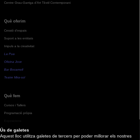
Centre Grau-Garriga d'Art Tèxtil Contemporani
Què oferim
Cessió d'espais
Suport a les entitats
Impuls a la creativitat
La Pua
Oficina Jove
Bar Bocamoll
Teatre Mira-sol
Què fem
Cursos i Tallers
Programació pròpia
Exposicions
Ús de galetes
Aquest lloc utilitza galetes de tercers per poder millorar els nostres
Agenda