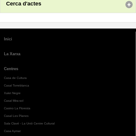
Cerca d'actes
Inici
La Xarxa
Centres
Casa de Cultura
Casal Torreblanca
Xalet Negre
Casal Mira-sol
Casino La Floresta
Casal Les Planes
Sala Clavé - La Unió Centre Cultural
Casa Aymat