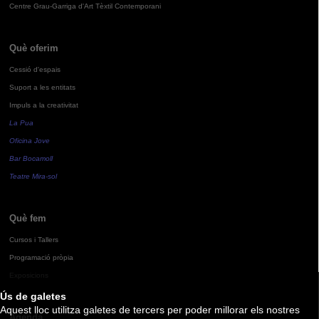
Centre Grau-Garriga d'Art Tèxtil Contemporani
Què oferim
Cessió d'espais
Suport a les entitats
Impuls a la creativitat
La Pua
Oficina Jove
Bar Bocamoll
Teatre Mira-sol
Què fem
Cursos i Tallers
Programació pròpia
Exposicions
Ús de galetes
Aquest lloc utilitza galetes de tercers per poder millorar els nostres
Agenda