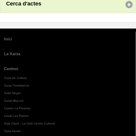
Cerca d'actes
Inici
La Xarxa
Centres
Casa de Cultura
Casal Torreblanca
Xalet Negre
Casal Mira-sol
Casino La Floresta
Casal Les Planes
Sala Clavé - La Unió Centre Cultural
Casa Aymat