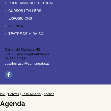
PROGRAMACIÓ CULTURAL
CURSOS I TALLERS
EXPOSICIONS
AGENDA
TEATRE DE MIRA-SOL
Carrer de Mallorca, 42
08195 Sant Cugat del Vallès
93 589 20 18
casalmirasol@santcugat.cat
Inici
Centres
Casal Mira-sol
Agenda
Agenda