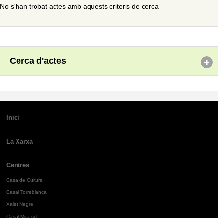
No s'han trobat actes amb aquests criteris de cerca
Cerca d'actes
Inici
La Xarxa
Centres
Casa de Cultura
Casal Torreblanca
Xalet Negre
Casal Mira-sol