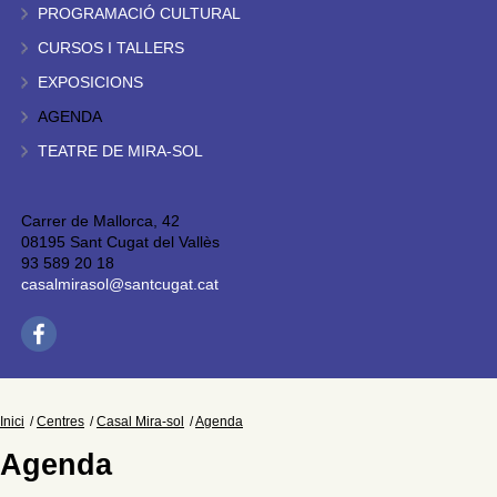
PROGRAMACIÓ CULTURAL
CURSOS I TALLERS
EXPOSICIONS
AGENDA
TEATRE DE MIRA-SOL
Carrer de Mallorca, 42
08195 Sant Cugat del Vallès
93 589 20 18
casalmirasol@santcugat.cat
Inici
Centres
Casal Mira-sol
Agenda
Agenda