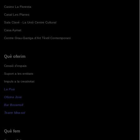
Casino La Floresta
Casal Les Planes
Sala Clavé - La Unió Centre Cultural
Casa Aymat
Centre Grau-Garriga d'Art Tèxtil Contemporani
Què oferim
Cessió d'espais
Suport a les entitats
Impuls a la creativitat
La Pua
Oficina Jove
Bar Bocamoll
Teatre Mira-sol
Què fem