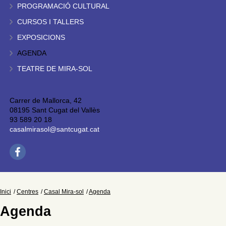
PROGRAMACIÓ CULTURAL
CURSOS I TALLERS
EXPOSICIONS
AGENDA
TEATRE DE MIRA-SOL
Carrer de Mallorca, 42
08195 Sant Cugat del Vallès
93 589 20 18
casalmirasol@santcugat.cat
Inici
Centres
Casal Mira-sol
Agenda
Agenda