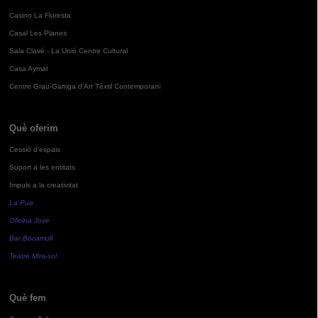
Casino La Floresta
Casal Les Planes
Sala Clavé - La Unió Centre Cultural
Casa Aymat
Centre Grau-Garriga d'Art Tèxtil Contemporani
Què oferim
Cessió d'espais
Suport a les entitats
Impuls a la creativitat
La Pua
Oficina Jove
Bar Bocamoll
Teatre Mira-sol
Què fem