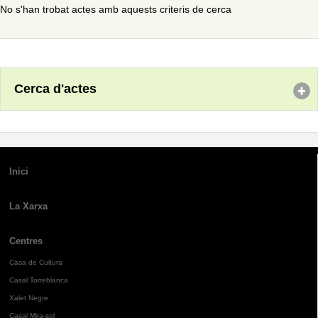
No s'han trobat actes amb aquests criteris de cerca
Cerca d'actes
Inici
La Xarxa
Centres
Casa de Cultura
Casal Torreblanca
Xalet Negre
Casal Mira-sol