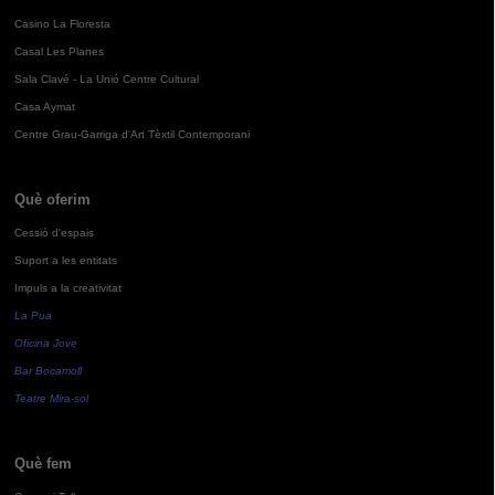
Casino La Floresta
Casal Les Planes
Sala Clavé - La Unió Centre Cultural
Casa Aymat
Centre Grau-Garriga d'Art Tèxtil Contemporani
Què oferim
Cessió d'espais
Suport a les entitats
Impuls a la creativitat
La Pua
Oficina Jove
Bar Bocamoll
Teatre Mira-sol
Què fem