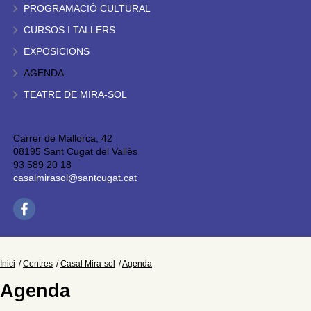
PROGRAMACIÓ CULTURAL
CURSOS I TALLERS
EXPOSICIONS
AGENDA
TEATRE DE MIRA-SOL
Carrer de Mallorca, 42
08195 Sant Cugat del Vallès
93 589 20 18
casalmirasol@santcugat.cat
Inici
Centres
Casal Mira-sol
Agenda
Agenda