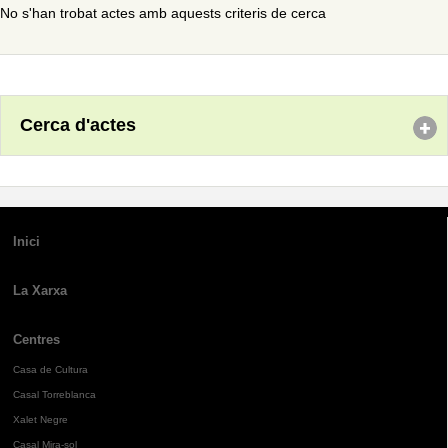
No s'han trobat actes amb aquests criteris de cerca
Cerca d'actes
Inici
La Xarxa
Centres
Casa de Cultura
Casal Torreblanca
Xalet Negre
Casal Mira-sol