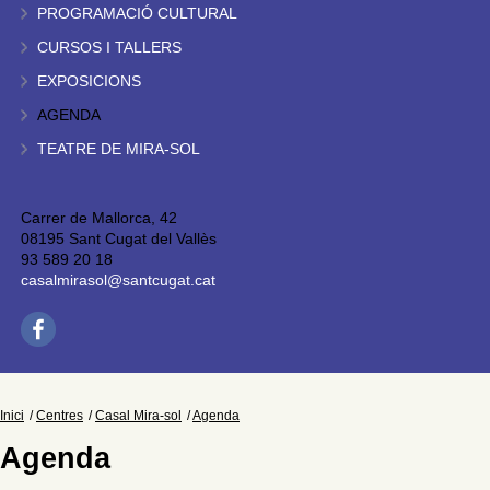
PROGRAMACIÓ CULTURAL
CURSOS I TALLERS
EXPOSICIONS
AGENDA
TEATRE DE MIRA-SOL
Carrer de Mallorca, 42
08195 Sant Cugat del Vallès
93 589 20 18
casalmirasol@santcugat.cat
Inici
Centres
Casal Mira-sol
Agenda
Agenda