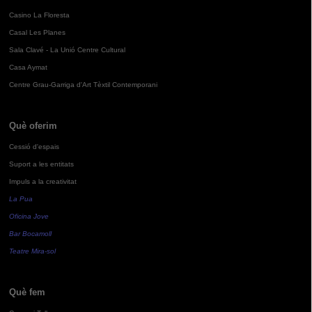
Casino La Floresta
Casal Les Planes
Sala Clavé - La Unió Centre Cultural
Casa Aymat
Centre Grau-Garriga d'Art Tèxtil Contemporani
Què oferim
Cessió d'espais
Suport a les entitats
Impuls a la creativitat
La Pua
Oficina Jove
Bar Bocamoll
Teatre Mira-sol
Què fem