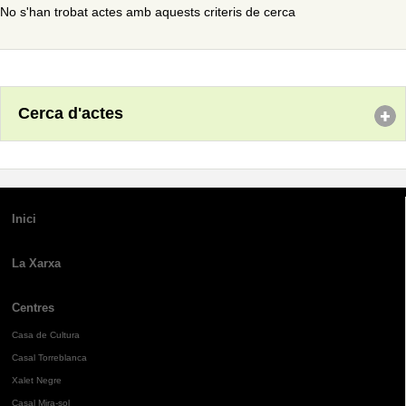
No s'han trobat actes amb aquests criteris de cerca
Cerca d'actes
Inici
La Xarxa
Centres
Casa de Cultura
Casal Torreblanca
Xalet Negre
Casal Mira-sol