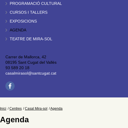
PROGRAMACIÓ CULTURAL
CURSOS I TALLERS
EXPOSICIONS
AGENDA
TEATRE DE MIRA-SOL
Carrer de Mallorca, 42
08195 Sant Cugat del Vallès
93 589 20 18
casalmirasol@santcugat.cat
Inici
Centres
Casal Mira-sol
Agenda
Agenda