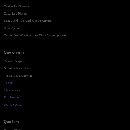
Casino La Floresta
Casal Les Planes
Sala Clavé - La Unió Centre Cultural
Casa Aymat
Centre Grau-Garriga d'Art Tèxtil Contemporani
Què oferim
Cessió d'espais
Suport a les entitats
Impuls a la creativitat
La Pua
Oficina Jove
Bar Bocamoll
Teatre Mira-sol
Què fem