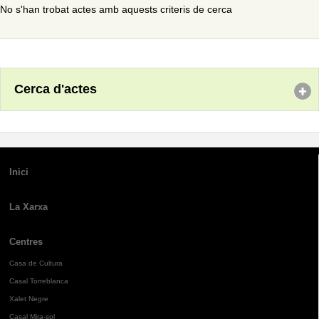
No s'han trobat actes amb aquests criteris de cerca
Cerca d'actes
Inici
La Xarxa
Centres
Casa de Cultura
Casal Torreblanca
Xalet Negre
Casal Mira-sol