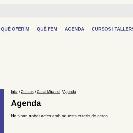
QUÈ OFERIM
QUÈ FEM
AGENDA
CURSOS I TALLER
Inici
Centres
Casal Mira-sol
Agenda
Agenda
No s'han trobat actes amb aquests criteris de cerca