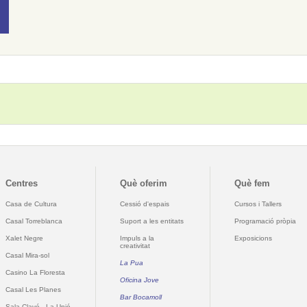
Centres
Què oferim
Què fem
Casa de Cultura
Cessió d'espais
Cursos i Tallers
Casal Torreblanca
Suport a les entitats
Programació pròpia
Xalet Negre
Impuls a la
Exposicions
creativitat
Casal Mira-sol
La Pua
Casino La Floresta
Oficina Jove
Casal Les Planes
Bar Bocamoll
Sala Clavé - La Unió