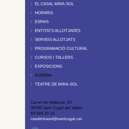
EL CASAL MIRA-SOL
HORARIS
ESPAIS
ENTITATS ALLOTJADES
SERVEIS ALLOTJATS
PROGRAMACIÓ CULTURAL
CURSOS I TALLERS
EXPOSICIONS
AGENDA
TEATRE DE MIRA-SOL
Carrer de Mallorca, 42
08195 Sant Cugat del Vallès
93 589 20 18
casalmirasol@santcugat.cat