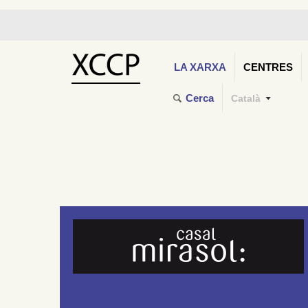
LA XARXA
CENTRES
Cerca
Català