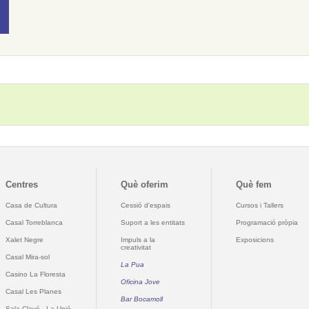
Centres
Què oferim
Què fem
Casa de Cultura
Cessió d'espais
Cursos i Tallers
Casal Torreblanca
Suport a les entitats
Programació pròpia
Xalet Negre
Impuls a la
Exposicions
creativitat
Casal Mira-sol
La Pua
Casino La Floresta
Oficina Jove
Casal Les Planes
Bar Bocamoll
Sala Clavé - La Unió