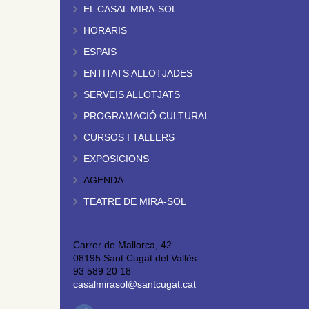
EL CASAL MIRA-SOL
HORARIS
ESPAIS
ENTITATS ALLOTJADES
SERVEIS ALLOTJATS
PROGRAMACIÓ CULTURAL
CURSOS I TALLERS
EXPOSICIONS
AGENDA
TEATRE DE MIRA-SOL
Carrer de Mallorca, 42
08195 Sant Cugat del Vallès
93 589 20 18
casalmirasol@santcugat.cat