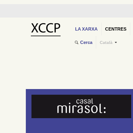
LA XARXA
CENTRES
Cerca
Català