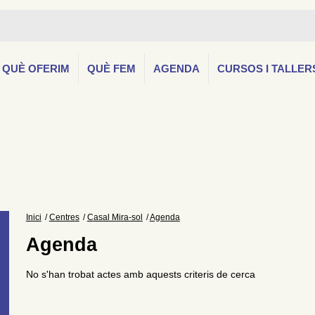
QUÈ OFERIM
QUÈ FEM
AGENDA
CURSOS I TALLER
Inici
Centres
Casal Mira-sol
Agenda
Agenda
No s'han trobat actes amb aquests criteris de cerca