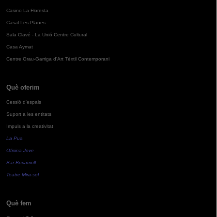
Casino La Floresta
Casal Les Planes
Sala Clavé - La Unió Centre Cultural
Casa Aymat
Centre Grau-Garriga d'Art Tèxtil Contemporani
Què oferim
Cessió d'espais
Suport a les entitats
Impuls a la creativitat
La Pua
Oficina Jove
Bar Bocamoll
Teatre Mira-sol
Què fem