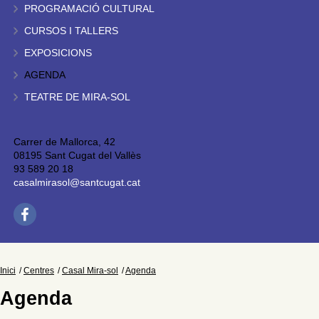
PROGRAMACIÓ CULTURAL
CURSOS I TALLERS
EXPOSICIONS
AGENDA
TEATRE DE MIRA-SOL
Carrer de Mallorca, 42
08195 Sant Cugat del Vallès
93 589 20 18
casalmirasol@santcugat.cat
Inici
Centres
Casal Mira-sol
Agenda
Agenda