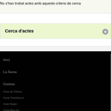
No s'han trobat actes amb aquests criteris de cerca
Cerca d'actes
Inici
La Xarxa
Centres
Casa de Cultura
Casal Torreblanca
Xalet Negre
Casal Mira-sol