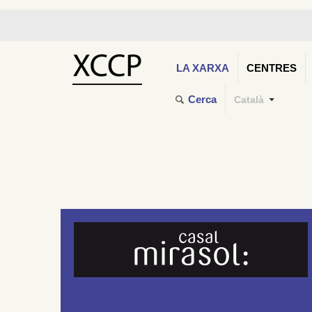
LA XARXA
CENTRES
Cerca
Català