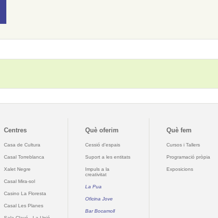
Centres
Què oferim
Què fem
Casa de Cultura
Cessió d'espais
Cursos i Tallers
Casal Torreblanca
Suport a les entitats
Programació pròpia
Xalet Negre
Impuls a la
Exposicions
creativitat
Casal Mira-sol
La Pua
Casino La Floresta
Oficina Jove
Casal Les Planes
Bar Bocamoll
Sala Clavé - La Unió