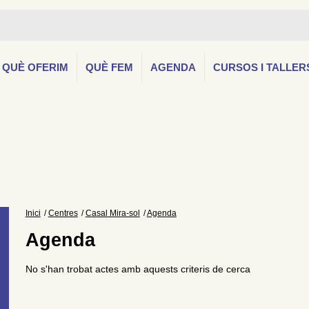
QUÈ OFERIM
QUÈ FEM
AGENDA
CURSOS I TALLER
Inici
Centres
Casal Mira-sol
Agenda
Agenda
No s'han trobat actes amb aquests criteris de cerca