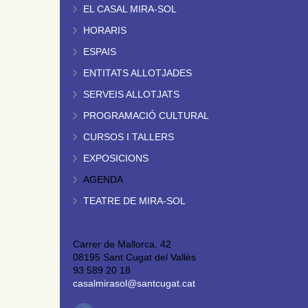
EL CASAL MIRA-SOL
HORARIS
ESPAIS
ENTITATS ALLOTJADES
SERVEIS ALLOTJATS
PROGRAMACIÓ CULTURAL
CURSOS I TALLERS
EXPOSICIONS
AGENDA
TEATRE DE MIRA-SOL
Carrer de Mallorca, 42
08195 Sant Cugat del Vallès
93 589 20 18
casalmirasol@santcugat.cat