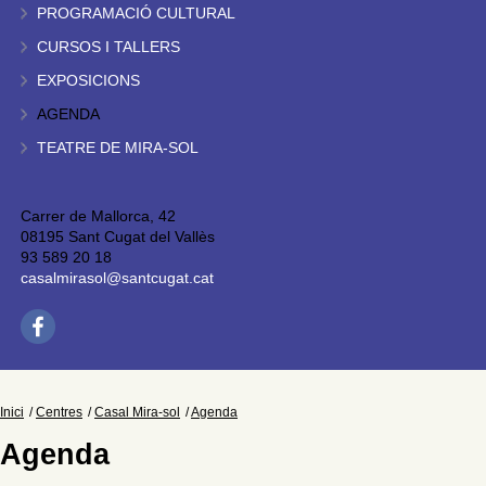
PROGRAMACIÓ CULTURAL
CURSOS I TALLERS
EXPOSICIONS
AGENDA
TEATRE DE MIRA-SOL
Carrer de Mallorca, 42
08195 Sant Cugat del Vallès
93 589 20 18
casalmirasol@santcugat.cat
Inici
Centres
Casal Mira-sol
Agenda
Agenda