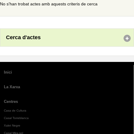
No s'han trobat actes amb aquests criteris de cerca
Cerca d'actes
Inici
La Xarxa
Centres
Casa de Cultura
Casal Torreblanca
Xalet Negre
Casal Mira-sol