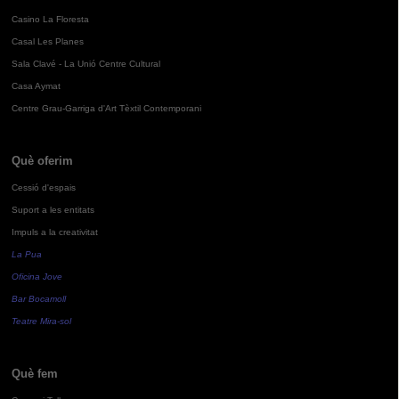
Casino La Floresta
Casal Les Planes
Sala Clavé - La Unió Centre Cultural
Casa Aymat
Centre Grau-Garriga d'Art Tèxtil Contemporani
Què oferim
Cessió d'espais
Suport a les entitats
Impuls a la creativitat
La Pua
Oficina Jove
Bar Bocamoll
Teatre Mira-sol
Què fem