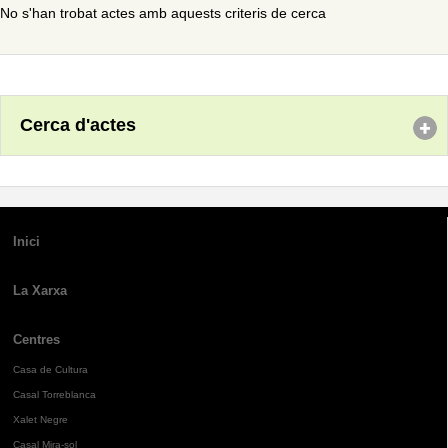
No s'han trobat actes amb aquests criteris de cerca
Cerca d'actes
Inici
La Xarxa
Centres
Casa de Cultura
Casal Torreblanca
Xalet Negre
Casal Mira-sol