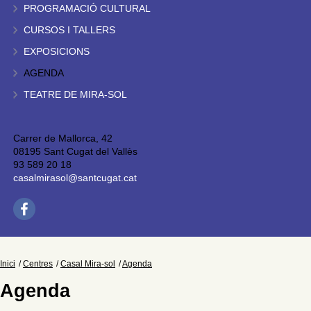
PROGRAMACIÓ CULTURAL
CURSOS I TALLERS
EXPOSICIONS
AGENDA
TEATRE DE MIRA-SOL
Carrer de Mallorca, 42
08195 Sant Cugat del Vallès
93 589 20 18
casalmirasol@santcugat.cat
Inici
Centres
Casal Mira-sol
Agenda
Agenda