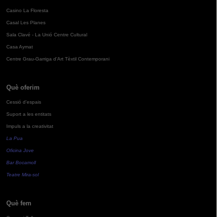
Casino La Floresta
Casal Les Planes
Sala Clavé - La Unió Centre Cultural
Casa Aymat
Centre Grau-Garriga d'Art Tèxtil Contemporani
Què oferim
Cessió d'espais
Suport a les entitats
Impuls a la creativitat
La Pua
Oficina Jove
Bar Bocamoll
Teatre Mira-sol
Què fem