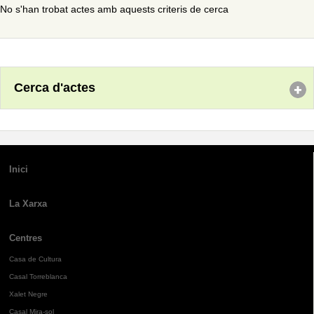
No s'han trobat actes amb aquests criteris de cerca
Cerca d'actes
Inici
La Xarxa
Centres
Casa de Cultura
Casal Torreblanca
Xalet Negre
Casal Mira-sol