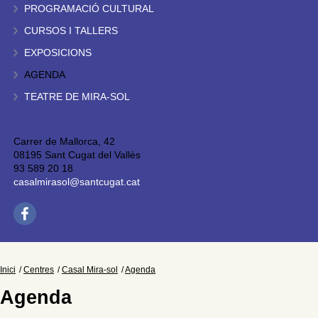
PROGRAMACIÓ CULTURAL
CURSOS I TALLERS
EXPOSICIONS
AGENDA
TEATRE DE MIRA-SOL
Carrer de Mallorca, 42
08195 Sant Cugat del Vallès
93 589 20 18
casalmirasol@santcugat.cat
Inici
Centres
Casal Mira-sol
Agenda
Agenda