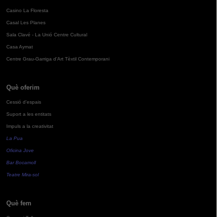
Casino La Floresta
Casal Les Planes
Sala Clavé - La Unió Centre Cultural
Casa Aymat
Centre Grau-Garriga d'Art Tèxtil Contemporani
Què oferim
Cessió d'espais
Suport a les entitats
Impuls a la creativitat
La Pua
Oficina Jove
Bar Bocamoll
Teatre Mira-sol
Què fem