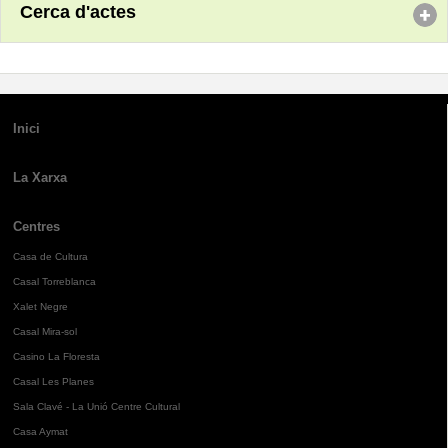
Cerca d'actes
Inici
La Xarxa
Centres
Casa de Cultura
Casal Torreblanca
Xalet Negre
Casal Mira-sol
Casino La Floresta
Casal Les Planes
Sala Clavé - La Unió Centre Cultural
Casa Aymat