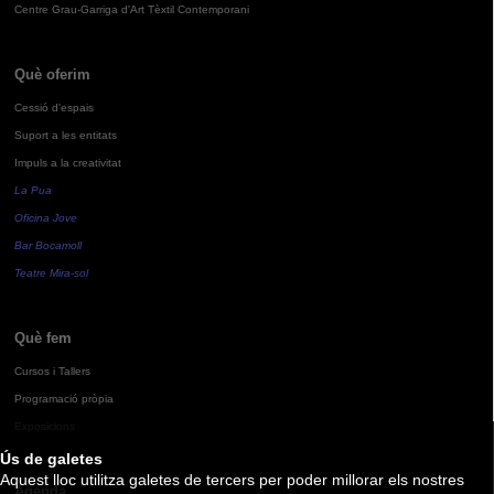
Centre Grau-Garriga d'Art Tèxtil Contemporani
Què oferim
Cessió d'espais
Suport a les entitats
Impuls a la creativitat
La Pua
Oficina Jove
Bar Bocamoll
Teatre Mira-sol
Què fem
Cursos i Tallers
Programació pròpia
Exposicions
Ús de galetes
Aquest lloc utilitza galetes de tercers per poder millorar els nostres
Agenda