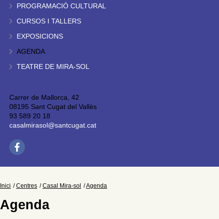
PROGRAMACIÓ CULTURAL
CURSOS I TALLERS
EXPOSICIONS
AGENDA
TEATRE DE MIRA-SOL
Carrer de Mallorca, 42
08195 Sant Cugat del Vallès
93 589 20 18
casalmirasol@santcugat.cat
Inici
Centres
Casal Mira-sol
Agenda
Agenda