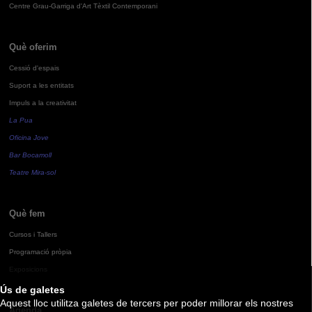
Centre Grau-Garriga d'Art Tèxtil Contemporani
Què oferim
Cessió d'espais
Suport a les entitats
Impuls a la creativitat
La Pua
Oficina Jove
Bar Bocamoll
Teatre Mira-sol
Què fem
Cursos i Tallers
Programació pròpia
Exposicions
Ús de galetes
Aquest lloc utilitza galetes de tercers per poder millorar els nostres
Agenda