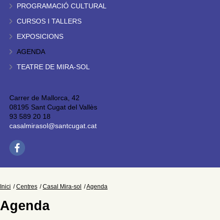
PROGRAMACIÓ CULTURAL
CURSOS I TALLERS
EXPOSICIONS
AGENDA
TEATRE DE MIRA-SOL
Carrer de Mallorca, 42
08195 Sant Cugat del Vallès
93 589 20 18
casalmirasol@santcugat.cat
Inici
Centres
Casal Mira-sol
Agenda
Agenda