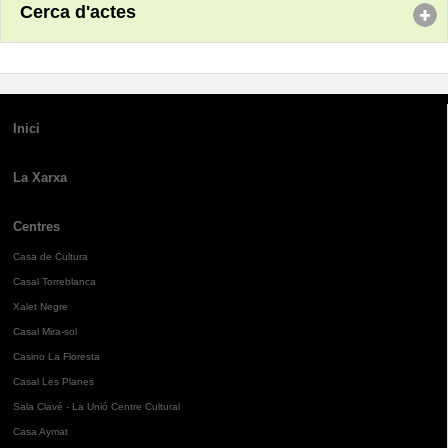
Cerca d'actes
Inici
La Xarxa
Centres
Casa de Cultura
Casal Torreblanca
Xalet Negre
Casal Mira-sol
Casino La Floresta
Casal Les Planes
Sala Clavé - La Unió Centre Cultural
Casa Aymat