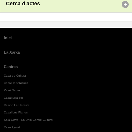
Cerca d'actes
Inici
La Xarxa
Centres
Casa de Cultura
Casal Torreblanca
Xalet Negre
Casal Mira-sol
Casino La Floresta
Casal Les Planes
Sala Clavé - La Unió Centre Cultural
Casa Aymat