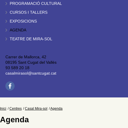
PROGRAMACIÓ CULTURAL
CURSOS I TALLERS
EXPOSICIONS
AGENDA
TEATRE DE MIRA-SOL
Carrer de Mallorca, 42
08195 Sant Cugat del Vallès
93 589 20 18
casalmirasol@santcugat.cat
Inici
Centres
Casal Mira-sol
Agenda
Agenda