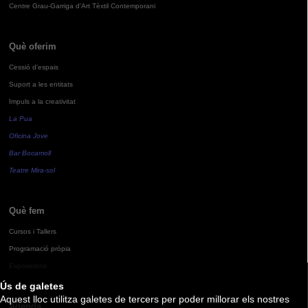
Centre Grau-Garriga d'Art Tèxtil Contemporani
Què oferim
Cessió d'espais
Suport a les entitats
Impuls a la creativitat
La Pua
Oficina Jove
Bar Bocamoll
Teatre Mira-sol
Què fem
Cursos i Tallers
Programació pròpia
Exposicions
Ús de galetes
Aquest lloc utilitza galetes de tercers per poder millorar els nostres
Agenda