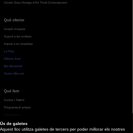
Centre Grau-Garriga d'Art Tèxtil Contemporani
Què oferim
Cessió d'espais
Suport a les entitats
Impuls a la creativitat
La Pua
Oficina Jove
Bar Bocamoll
Teatre Mira-sol
Què fem
Cursos i Tallers
Programació pròpia
Exposicions
Ús de galetes
Aquest lloc utilitza galetes de tercers per poder millorar els nostres
Agenda