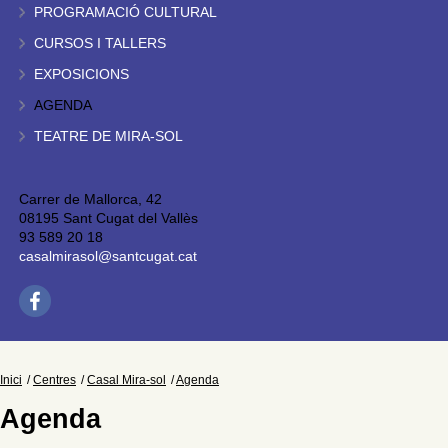
PROGRAMACIÓ CULTURAL
CURSOS I TALLERS
EXPOSICIONS
AGENDA
TEATRE DE MIRA-SOL
Carrer de Mallorca, 42
08195 Sant Cugat del Vallès
93 589 20 18
casalmirasol@santcugat.cat
Inici
Centres
Casal Mira-sol
Agenda
Agenda