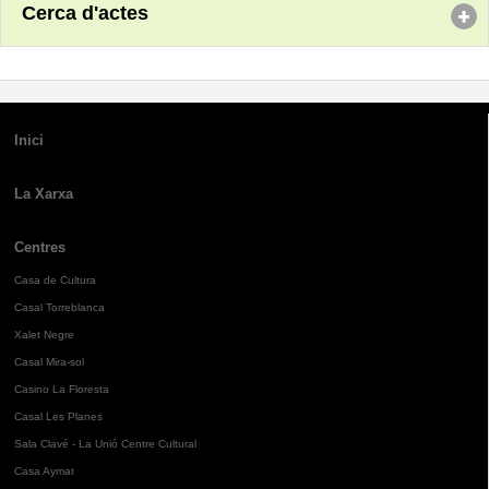
Cerca d'actes
Inici
La Xarxa
Centres
Casa de Cultura
Casal Torreblanca
Xalet Negre
Casal Mira-sol
Casino La Floresta
Casal Les Planes
Sala Clavé - La Unió Centre Cultural
Casa Aymat