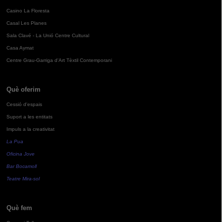
Casino La Floresta
Casal Les Planes
Sala Clavé - La Unió Centre Cultural
Casa Aymat
Centre Grau-Garriga d'Art Tèxtil Contemporani
Què oferim
Cessió d'espais
Suport a les entitats
Impuls a la creativitat
La Pua
Oficina Jove
Bar Bocamoll
Teatre Mira-sol
Què fem