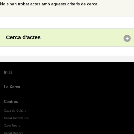
No s'han trobat actes amb aquests criteris de cerca
Cerca d'actes
Inici
La Xarxa
Centres
Casa de Cultura
Casal Torreblanca
Xalet Negre
Casal Mira-sol