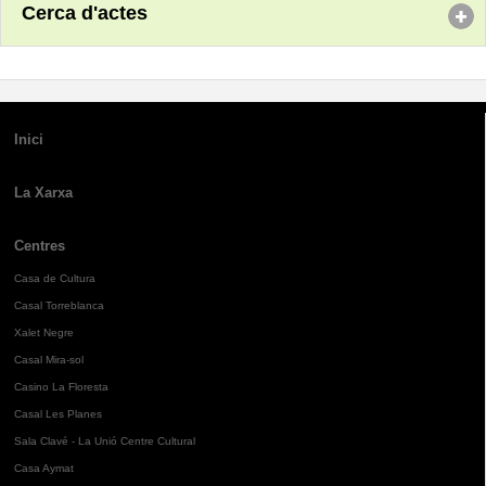
Cerca d'actes
Inici
La Xarxa
Centres
Casa de Cultura
Casal Torreblanca
Xalet Negre
Casal Mira-sol
Casino La Floresta
Casal Les Planes
Sala Clavé - La Unió Centre Cultural
Casa Aymat