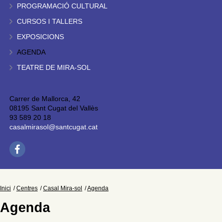
PROGRAMACIÓ CULTURAL
CURSOS I TALLERS
EXPOSICIONS
AGENDA
TEATRE DE MIRA-SOL
Carrer de Mallorca, 42
08195 Sant Cugat del Vallès
93 589 20 18
casalmirasol@santcugat.cat
Inici
Centres
Casal Mira-sol
Agenda
Agenda