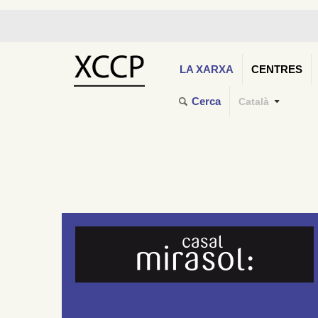
LA XARXA
CENTRES
Cerca
Català