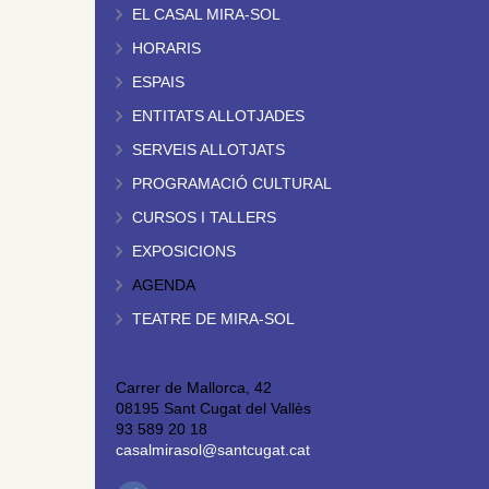
EL CASAL MIRA-SOL
HORARIS
ESPAIS
ENTITATS ALLOTJADES
SERVEIS ALLOTJATS
PROGRAMACIÓ CULTURAL
CURSOS I TALLERS
EXPOSICIONS
AGENDA
TEATRE DE MIRA-SOL
Carrer de Mallorca, 42
08195 Sant Cugat del Vallès
93 589 20 18
casalmirasol@santcugat.cat