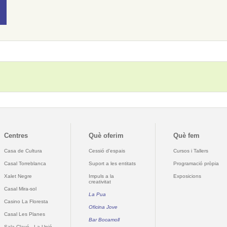
Centres
Què oferim
Què fem
Casa de Cultura
Cessió d'espais
Cursos i Tallers
Casal Torreblanca
Suport a les entitats
Programació pròpia
Xalet Negre
Impuls a la
Exposicions
creativitat
Casal Mira-sol
La Pua
Casino La Floresta
Oficina Jove
Casal Les Planes
Bar Bocamoll
Sala Clavé - La Unió