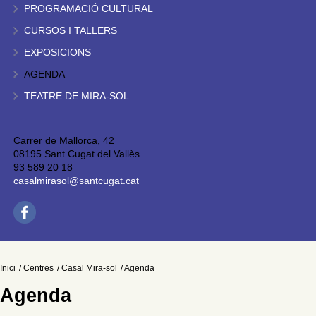
PROGRAMACIÓ CULTURAL
CURSOS I TALLERS
EXPOSICIONS
AGENDA
TEATRE DE MIRA-SOL
Carrer de Mallorca, 42
08195 Sant Cugat del Vallès
93 589 20 18
casalmirasol@santcugat.cat
Inici
Centres
Casal Mira-sol
Agenda
Agenda