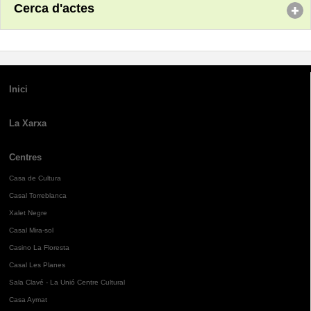
Cerca d'actes
Inici
La Xarxa
Centres
Casa de Cultura
Casal Torreblanca
Xalet Negre
Casal Mira-sol
Casino La Floresta
Casal Les Planes
Sala Clavé - La Unió Centre Cultural
Casa Aymat