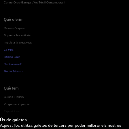
Centre Grau-Garriga d'Art Tèxtil Contemporani
Què oferim
Cessió d'espais
Suport a les entitats
Impuls a la creativitat
La Pua
Oficina Jove
Bar Bocamoll
Teatre Mira-sol
Què fem
Cursos i Tallers
Programació pròpia
Exposicions
Ús de galetes
Aquest lloc utilitza galetes de tercers per poder millorar els nostres
Agenda