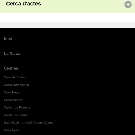
Cerca d'actes
Inici
La Xarxa
Centres
Casa de Cultura
Casal Torreblanca
Xalet Negre
Casal Mira-sol
Casino La Floresta
Casal Les Planes
Sala Clavé - La Unió Centre Cultural
Casa Aymat