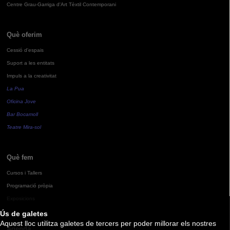
Centre Grau-Garriga d'Art Tèxtil Contemporani
Què oferim
Cessió d'espais
Suport a les entitats
Impuls a la creativitat
La Pua
Oficina Jove
Bar Bocamoll
Teatre Mira-sol
Què fem
Cursos i Tallers
Programació pròpia
Exposicions
Ús de galetes
Aquest lloc utilitza galetes de tercers per poder millorar els nostres
Agenda