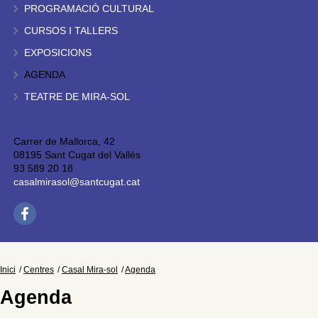
PROGRAMACIÓ CULTURAL
CURSOS I TALLERS
EXPOSICIONS
AGENDA
TEATRE DE MIRA-SOL
Carrer de Mallorca, 42
08195 Sant Cugat del Vallès
93 589 20 18
casalmirasol@santcugat.cat
Inici
Centres
Casal Mira-sol
Agenda
Agenda