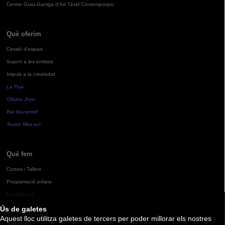
Centre Grau-Garriga d'Art Tèxtil Contemporani
Què oferim
Cessió d'espais
Suport a les entitats
Impuls a la creativitat
La Pua
Oficina Jove
Bar Bocamoll
Teatre Mira-sol
Què fem
Cursos i Tallers
Programació pròpia
Exposicions
Ús de galetes
Aquest lloc utilitza galetes de tercers per poder millorar els nostres
Agenda