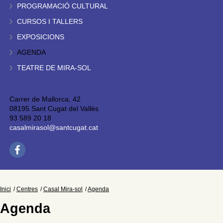
PROGRAMACIÓ CULTURAL
CURSOS I TALLERS
EXPOSICIONS
AGENDA
TEATRE DE MIRA-SOL
Carrer de Mallorca, 42
08195 Sant Cugat del Vallès
93 589 20 18
casalmirasol@santcugat.cat
Inici
Centres
Casal Mira-sol
Agenda
Agenda