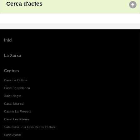
Cerca d'actes
Inici
La Xarxa
Centres
Casa de Cultura
Casal Torreblanca
Xalet Negre
Casal Mira-sol
Casino La Floresta
Casal Les Planes
Sala Clavé - La Unió Centre Cultural
Casa Aymat