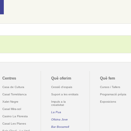
Centres
Què oferim
Què fem
Casa de Cultura
Cessió d'espais
Cursos i Tallers
Casal Torreblanca
Suport a les entitats
Programació pròpia
Xalet Negre
Impuls a la
Exposicions
creativitat
Casal Mira-sol
La Pua
Casino La Floresta
Oficina Jove
Casal Les Planes
Bar Bocamoll
Sala Clavé - La Unió