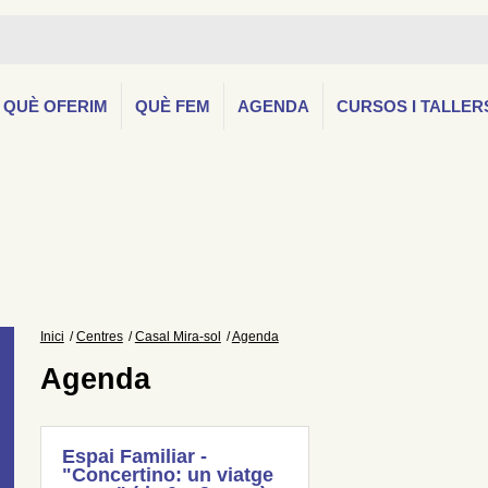
QUÈ OFERIM
QUÈ FEM
AGENDA
CURSOS I TALLER
Inici
Centres
Casal Mira-sol
Agenda
Agenda
Espai Familiar -
"Concertino: un viatge