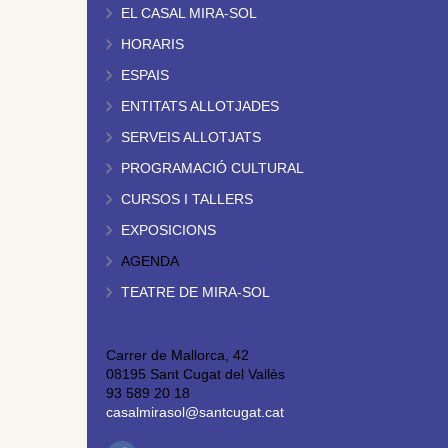
EL CASAL MIRA-SOL
HORARIS
ESPAIS
ENTITATS ALLOTJADES
SERVEIS ALLOTJATS
PROGRAMACIÓ CULTURAL
CURSOS I TALLERS
EXPOSICIONS
AGENDA
TEATRE DE MIRA-SOL
Carrer de Mallorca, 42
08195 Sant Cugat del Vallès
93 589 20 18
casalmirasol@santcugat.cat