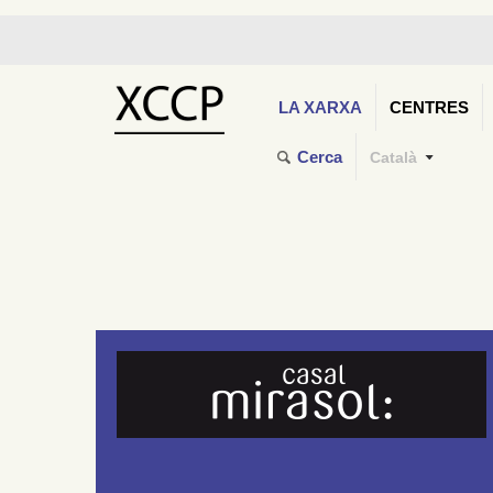
LA XARXA
CENTRES
Cerca
Català