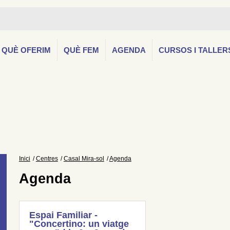
QUÈ OFERIM
QUÈ FEM
AGENDA
CURSOS I TALLER
Inici
Centres
Casal Mira-sol
Agenda
Agenda
Espai Familiar -
"Concertino: un viatge