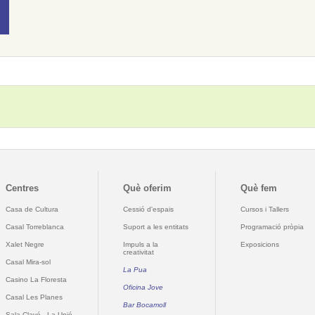
Centres
Què oferim
Què fem
Casa de Cultura
Cessió d'espais
Cursos i Tallers
Casal Torreblanca
Suport a les entitats
Programació pròpia
Xalet Negre
Impuls a la
Exposicions
creativitat
Casal Mira-sol
La Pua
Casino La Floresta
Oficina Jove
Casal Les Planes
Bar Bocamoll
Sala Clavé - La Unió