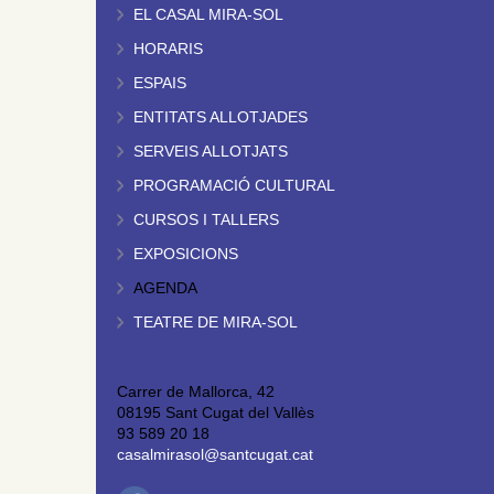
EL CASAL MIRA-SOL
HORARIS
ESPAIS
ENTITATS ALLOTJADES
SERVEIS ALLOTJATS
PROGRAMACIÓ CULTURAL
CURSOS I TALLERS
EXPOSICIONS
AGENDA
TEATRE DE MIRA-SOL
Carrer de Mallorca, 42
08195 Sant Cugat del Vallès
93 589 20 18
casalmirasol@santcugat.cat