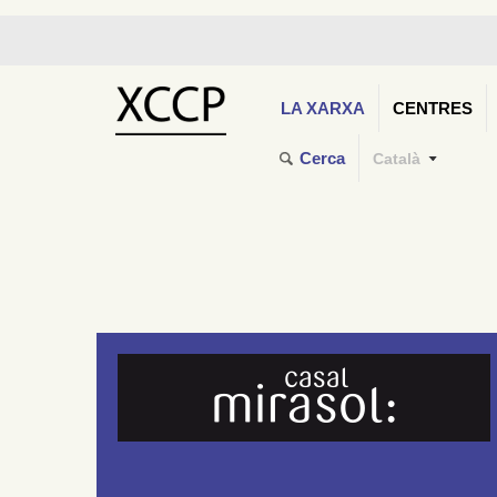
LA XARXA
CENTRES
Cerca
Català