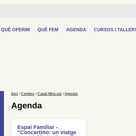
QUÈ OFERIM
QUÈ FEM
AGENDA
CURSOS I TALLER
Inici
Centres
Casal Mira-sol
Agenda
Agenda
Espai Familiar -
"Concertino: un viatge