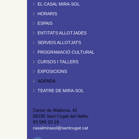
EL CASAL MIRA-SOL
HORARIS
ESPAIS
ENTITATS ALLOTJADES
SERVEIS ALLOTJATS
PROGRAMACIÓ CULTURAL
CURSOS I TALLERS
EXPOSICIONS
AGENDA
TEATRE DE MIRA-SOL
Carrer de Mallorca, 42
08195 Sant Cugat del Vallès
93 589 20 18
casalmirasol@santcugat.cat