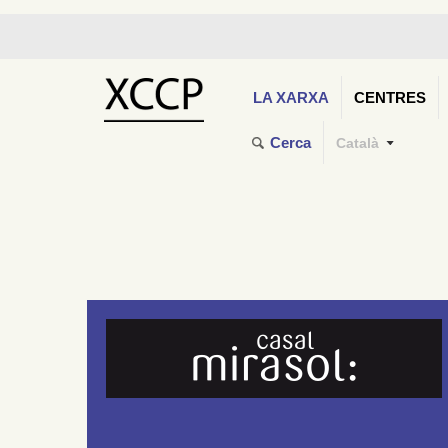
LA XARXA
CENTRES
Cerca
Català