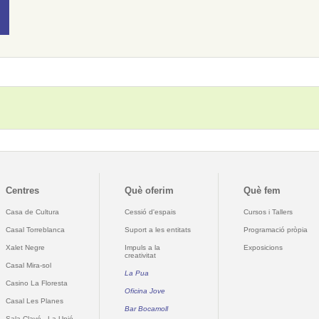
Centres
Què oferim
Què fem
Casa de Cultura
Cessió d'espais
Cursos i Tallers
Casal Torreblanca
Suport a les entitats
Programació pròpia
Xalet Negre
Impuls a la
Exposicions
creativitat
Casal Mira-sol
La Pua
Casino La Floresta
Oficina Jove
Casal Les Planes
Bar Bocamoll
Sala Clavé - La Unió