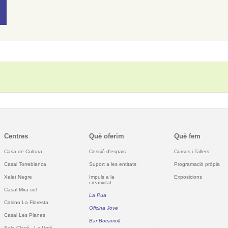
Centres
Què oferim
Què fem
Casa de Cultura
Cessió d'espais
Cursos i Tallers
Casal Torreblanca
Suport a les entitats
Programació pròpia
Xalet Negre
Impuls a la
Exposicions
creativitat
Casal Mira-sol
La Pua
Casino La Floresta
Oficina Jove
Casal Les Planes
Bar Bocamoll
Sala Clavé - La Unió