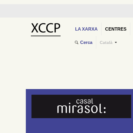
LA XARXA
CENTRES
Cerca
Català