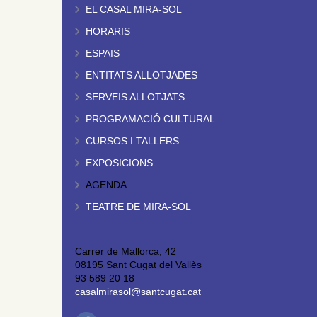
EL CASAL MIRA-SOL
HORARIS
ESPAIS
ENTITATS ALLOTJADES
SERVEIS ALLOTJATS
PROGRAMACIÓ CULTURAL
CURSOS I TALLERS
EXPOSICIONS
AGENDA
TEATRE DE MIRA-SOL
Carrer de Mallorca, 42
08195 Sant Cugat del Vallès
93 589 20 18
casalmirasol@santcugat.cat