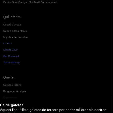
Centre Grau-Garriga d'Art Tèxtil Contemporani
Què oferim
Cessió d'espais
Suport a les entitats
Impuls a la creativitat
La Pua
Oficina Jove
Bar Bocamoll
Teatre Mira-sol
Què fem
Cursos i Tallers
Programació pròpia
Exposicions
Ús de galetes
Aquest lloc utilitza galetes de tercers per poder millorar els nostres
Agenda