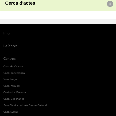
Cerca d'actes
Inici
La Xarxa
Centres
Casa de Cultura
Casal Torreblanca
Xalet Negre
Casal Mira-sol
Casino La Floresta
Casal Les Planes
Sala Clavé - La Unió Centre Cultural
Casa Aymat