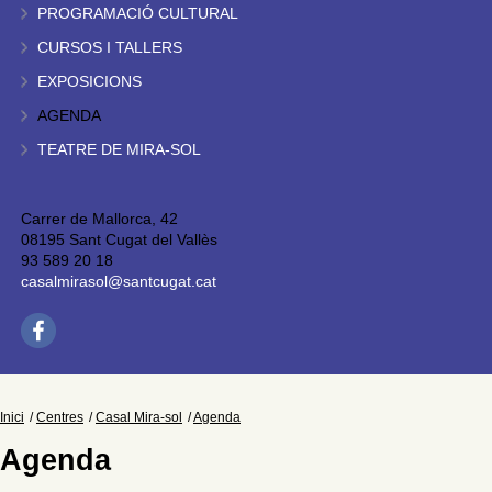
PROGRAMACIÓ CULTURAL
CURSOS I TALLERS
EXPOSICIONS
AGENDA
TEATRE DE MIRA-SOL
Carrer de Mallorca, 42
08195 Sant Cugat del Vallès
93 589 20 18
casalmirasol@santcugat.cat
Inici
Centres
Casal Mira-sol
Agenda
Agenda