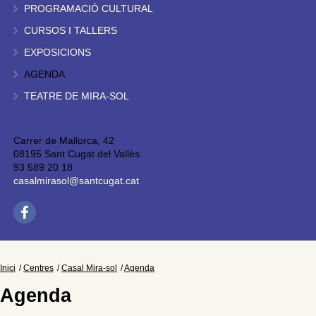
PROGRAMACIÓ CULTURAL
CURSOS I TALLERS
EXPOSICIONS
AGENDA
TEATRE DE MIRA-SOL
Carrer de Mallorca, 42
08195 Sant Cugat del Vallès
93 589 20 18
casalmirasol@santcugat.cat
Inici
Centres
Casal Mira-sol
Agenda
Agenda