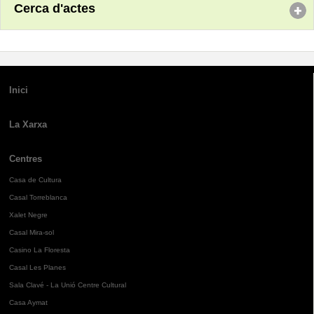
Cerca d'actes
Inici
La Xarxa
Centres
Casa de Cultura
Casal Torreblanca
Xalet Negre
Casal Mira-sol
Casino La Floresta
Casal Les Planes
Sala Clavé - La Unió Centre Cultural
Casa Aymat