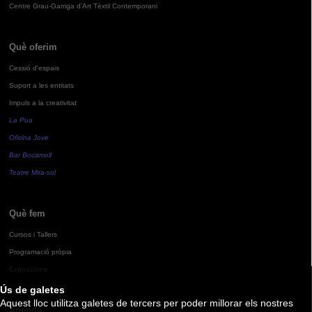
Centre Grau-Garriga d'Art Tèxtil Contemporani
Què oferim
Cessió d'espais
Suport a les entitats
Impuls a la creativitat
La Pua
Oficina Jove
Bar Bocamoll
Teatre Mira-sol
Què fem
Cursos i Tallers
Programació pròpia
Exposicions
Ús de galetes
Aquest lloc utilitza galetes de tercers per poder millorar els nostres
Agenda