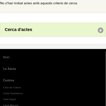
No s'han trobat actes amb aquests criteris de cerca
Cerca d'actes
Inici
La Xarxa
Centres
Casa de Cultura
Casal Torreblanca
Xalet Negre
Casal Mira-sol