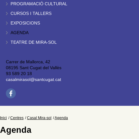
PROGRAMACIÓ CULTURAL
CURSOS I TALLERS
EXPOSICIONS
AGENDA
TEATRE DE MIRA-SOL
Carrer de Mallorca, 42
08195 Sant Cugat del Vallès
93 589 20 18
casalmirasol@santcugat.cat
Inici
Centres
Casal Mira-sol
Agenda
Agenda