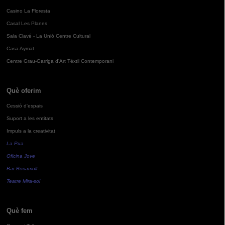
Casino La Floresta
Casal Les Planes
Sala Clavé - La Unió Centre Cultural
Casa Aymat
Centre Grau-Garriga d'Art Tèxtil Contemporani
Què oferim
Cessió d'espais
Suport a les entitats
Impuls a la creativitat
La Pua
Oficina Jove
Bar Bocamoll
Teatre Mira-sol
Què fem