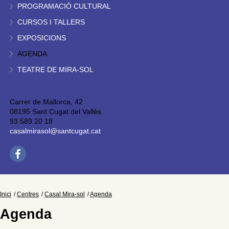
PROGRAMACIÓ CULTURAL
CURSOS I TALLERS
EXPOSICIONS
AGENDA
TEATRE DE MIRA-SOL
Carrer de Mallorca, 42
08195 Sant Cugat del Vallès
93 589 20 18
casalmirasol@santcugat.cat
Inici
Centres
Casal Mira-sol
Agenda
Agenda