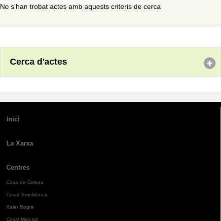
No s'han trobat actes amb aquests criteris de cerca
Cerca d'actes
Inici
La Xarxa
Centres
Casa de Cultura
Casal Torreblanca
Xalet Negre
Casal Mira-sol