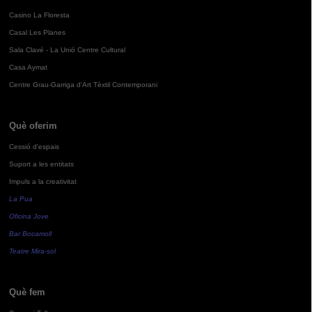
Casino La Floresta
Casal Les Planes
Sala Clavé - La Unió Centre Cultural
Casa Aymat
Centre Grau-Garriga d'Art Tèxtil Contemporani
Què oferim
Cessió d'espais
Suport a les entitats
Impuls a la creativitat
La Pua
Oficina Jove
Bar Bocamoll
Teatre Mira-sol
Què fem