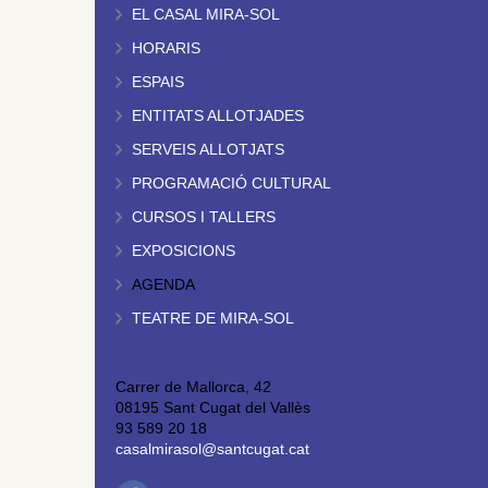
EL CASAL MIRA-SOL
HORARIS
ESPAIS
ENTITATS ALLOTJADES
SERVEIS ALLOTJATS
PROGRAMACIÓ CULTURAL
CURSOS I TALLERS
EXPOSICIONS
AGENDA
TEATRE DE MIRA-SOL
Carrer de Mallorca, 42
08195 Sant Cugat del Vallès
93 589 20 18
casalmirasol@santcugat.cat