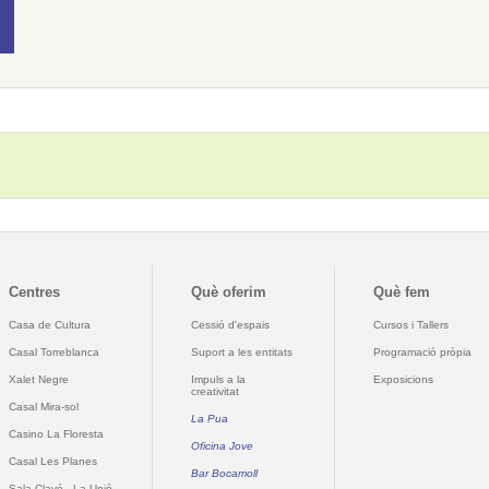
Centres
Què oferim
Què fem
Casa de Cultura
Cessió d'espais
Cursos i Tallers
Casal Torreblanca
Suport a les entitats
Programació pròpia
Xalet Negre
Impuls a la
Exposicions
creativitat
Casal Mira-sol
La Pua
Casino La Floresta
Oficina Jove
Casal Les Planes
Bar Bocamoll
Sala Clavé - La Unió