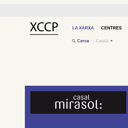
LA XARXA
CENTRES
Cerca
Català