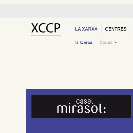
LA XARXA
CENTRES
Cerca
Català