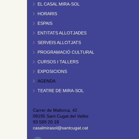
EL CASAL MIRA-SOL
HORARIS
ESPAIS
ENTITATS ALLOTJADES
SERVEIS ALLOTJATS
PROGRAMACIÓ CULTURAL
CURSOS I TALLERS
EXPOSICIONS
AGENDA
TEATRE DE MIRA-SOL
Carrer de Mallorca, 42
08195 Sant Cugat del Vallès
93 589 20 18
casalmirasol@santcugat.cat