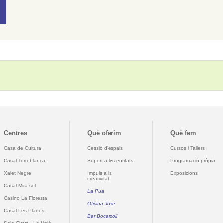
Centres
Què oferim
Què fem
Casa de Cultura
Cessió d'espais
Cursos i Tallers
Casal Torreblanca
Suport a les entitats
Programació pròpia
Xalet Negre
Impuls a la
Exposicions
creativitat
Casal Mira-sol
La Pua
Casino La Floresta
Oficina Jove
Casal Les Planes
Bar Bocamoll
Sala Clavé - La Unió